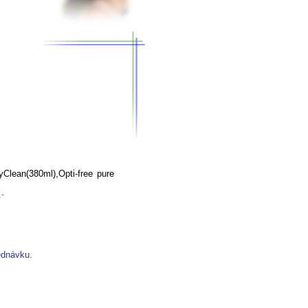
Clean(380ml),Opti-free pure
,-
ednávku.