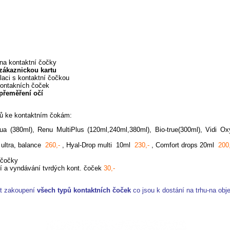
na kontaktní čočky
zákaznickou kartu
aci s kontaktní čočkou
kontakních čoček
přeměření očí
ků ke kontaktním čokám:
ua (380ml), Renu MultiPlus (120ml,240ml,380ml), Bio-true(300ml), Vidi Oxy
ultra, balance
260,-
, Hyal-Drop multi 10ml
230,-
, Comfort drops 20ml
200
 čočky
í a vyndávání tvrdých kont. čoček
30,-
t zakoupení
všech typů kontaktních čoček
co jsou k dostání na trhu-na obj