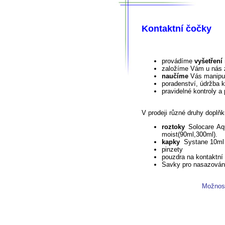
Kontaktní čočky
provádíme
vyšetření
založíme Vám u nás
naučíme
Vás manipul
poradenství, údržba 
pravidelné kontroly a
V prodeji různé druhy doplň
roztoky
Solocare Aq
moist(90ml,300ml).
kapky
Systane 10ml 
pinzety
pouzdra na kontaktní
Savky pro nasazován
Možnos